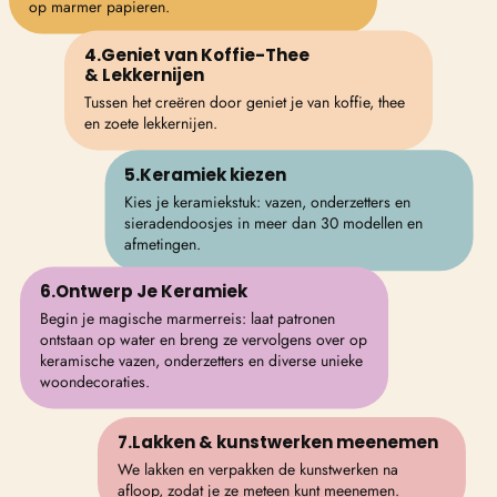
op marmer papieren.
4.Geniet van Koffie-Thee
& Lekkernijen
Tussen het creëren door geniet je van koffie, thee
en zoete lekkernijen.
5.Keramiek kiezen
Kies je keramiekstuk
: vazen, onderzetters en
sieradendoosjes in
meer dan 30 modellen en
afmetingen
.
6.Ontwerp Je Keramiek
Begin je magische marmerreis: laat patronen
ontstaan op water en breng ze vervolgens over op
keramische vazen, onderzetters en diverse unieke
woondecoraties
.
7.Lakken & kunstwerken meenemen
We lakken en verpakken de kunstwerken na
afloop, zodat je ze meteen kunt meenemen.