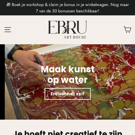
🎁 Boek je workshop & claim je bonus in je winkelwagen. Nog maar
7 van de 30 bonussen beschikbaar!
Ebru
Ca
Art
House
Maak kunst
op water
Ervaar het zelf
Je hoeft niet creatief te zijn